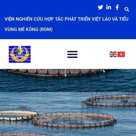
Nhảy
S
tới
VIỆN NGHIÊN CỨU HỢP TÁC PHÁT TRIỂN VIỆT LÀO VÀ TIỂU
nội
dung
VÙNG MÊ KÔNG (RDM)
Menu