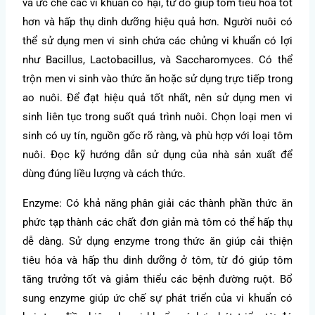
và ức chế các vi khuẩn có hại, từ đó giúp tôm tiêu hóa tốt
hơn và hấp thụ dinh dưỡng hiệu quả hơn. Người nuôi có
thể sử dụng men vi sinh chứa các chủng vi khuẩn có lợi
như Bacillus, Lactobacillus, và Saccharomyces. Có thể
trộn men vi sinh vào thức ăn hoặc sử dụng trực tiếp trong
ao nuôi. Để đạt hiệu quả tốt nhất, nên sử dụng men vi
sinh liên tục trong suốt quá trình nuôi. Chọn loại men vi
sinh có uy tín, nguồn gốc rõ ràng, và phù hợp với loại tôm
nuôi. Đọc kỹ hướng dẫn sử dụng của nhà sản xuất để
dùng đúng liều lượng và cách thức.
Enzyme: Có khả năng phân giải các thành phần thức ăn
phức tạp thành các chất đơn giản mà tôm có thể hấp thụ
dễ dàng. Sử dụng enzyme trong thức ăn giúp cải thiện
tiêu hóa và hấp thu dinh dưỡng ở tôm, từ đó giúp tôm
tăng trưởng tốt và giảm thiểu các bệnh đường ruột. Bổ
sung enzyme giúp ức chế sự phát triển của vi khuẩn có